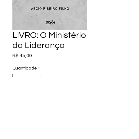
LIVRO: O Ministério
da Liderança
Preço
R$ 45,00
Quantidade
*
Adicionar ao carrinho
Este livro apresenta as 8 
competências de liderança 
que são indispensáveis para 